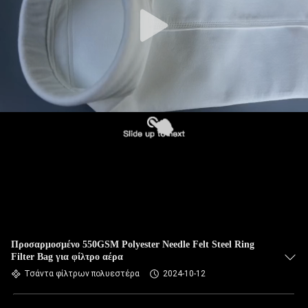
ΠΟΙΟΤΙΚΌΣ
ΈΛΕΓΧΟΣ
ΜΑΣ
ΕΛΆΤΕ
ΣΕ
ΕΠΑΦΉ
ΜΕ
ΕΙΔΉΣΕΙΣ
ΖΗΤΉΣΤΕ
Προσαρμοσμένο 550GSM Polyester Needle Felt Steel Ring
Filter Bag για φίλτρο αέρα
ΈΝΑ
Τσάντα φίλτρων πολυεστέρα
2024-10-12
ΑΠΌΣΠΑΣΜΑ