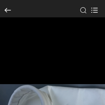
Anhui
Filter
Environmental
Technology
Co.,Ltd..
All
Rights
Reserved.
ΣΠΊΤΙ
ΠΡΟΪΌΝΤΑ
ΣΧΕΤΙΚΆ
ΜΕ
ΕΜΆΣ
ΓΎΡΟΣ
ΕΡΓΟΣΤΑΣΊΩΝ