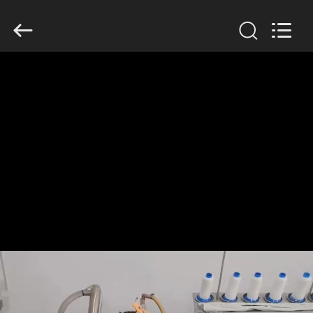
Anhui
Filter
Environmental
Technology
Co.,Ltd..
All
Rights
Reserved.
ΣΠΊΤΙ
ΠΡΟΪΌΝΤΑ
ΣΧΕΤΙΚΆ
ΜΕ
ΕΜΆΣ
ΓΎΡΟΣ
ΕΡΓΟΣΤΑΣΊΩΝ